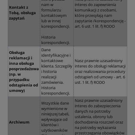
nam w
interes do zapewnienia
Kontakt z
formularzu
komunikacji z osobami,
Tobą, obsługa
kontaktowym
które przesyłają nam
zapytań
lub w innej
zapytanie /korespondencję -
korespondencji.
art. 6 ust. 1 lit. f) RODO
Historia
korespondencji.
Dane
Obsługa
identyfikacyjne i
reklamacji i
kontaktowe
Nasz prawnie uzasadniony
inna obsługa
klienta. Szczegóły
interes do obsługi reklamacji
posprzedażowa
i historia
oraz realizowania procedury
(np. w
realizacji
odstąpień od umowy - art. 6
przypadku
zamówienia.
ust. 1 lit. f) RODO
odstąpienia od
Historia
umowy)
korespondencji.
Nasz prawnie uzasadniony
Wszystkie dane
interes do zabezpieczenia
wymienione w
danych na potrzeby
niniejszej tabeli,
ustalenia, obrony lub
wpływające od
Archiwum
dochodzenia roszczeń oraz
klientów i
na potrzeby wykazania
użytkowników
przestrzegania obowiązków