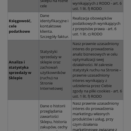
Sklepu na różne
wynikających z RODO - art. 6
cele
ust. 1 lit. f) RODO
Dane
Realizacja obowiązków
Księgowość,
identyfikacyjne i
podatkowych wynikających
cele
kontaktowe
z przepisów prawa - art. 6
podatkowe
klienta.
ust. 1 lit. c) RODO
Szczegóły faktur.
Nasz prawnie uzasadniony
interes do prowadzenia
Statystyki
analiz biznesowych w celu
sprzedaży w
optymalizacji swej
Analiza i
sklepie oraz
działalności. W zakresie
statystyka
zachowań
statystyk ruchu na Stronie –
sprzedaży w
użytkowników
prawnie uzasadniony
Sklepie
(ruchu) na
interes wynikający z
Stronie
udzielenia przez Ciebie
Internetowej
zgody na pliki cookies - art. 6
ust. 1 lit. f) RODO
Nasz prawnie uzasadniony
Dane o historii
interes do prowadzenia
przeglądania
marketingu własnych
zawartości
produktów i usług, przy
Sklepu, historia
czym działania
zakupów, cechy
marketingowe związane z