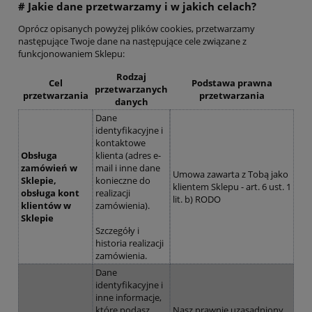
# Jakie dane przetwarzamy i w jakich celach?
Oprócz opisanych powyżej plików cookies, przetwarzamy
następujące Twoje dane na następujące cele związane z
funkcjonowaniem Sklepu:
Rodzaj
Cel
Podstawa prawna
przetwarzanych
przetwarzania
przetwarzania
danych
Dane
identyfikacyjne i
kontaktowe
Obsługa
klienta (adres e-
zamówień w
mail i inne dane
Umowa zawarta z Tobą jako
Sklepie,
konieczne do
klientem Sklepu - art. 6 ust. 1
obsługa kont
realizacji
lit. b) RODO
klientów w
zamówienia).
Sklepie
Szczegóły i
historia realizacji
zamówienia.
Dane
identyfikacyjne i
inne informacje,
które podasz
Nasz prawnie uzasadniony