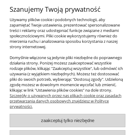
zobaczyło naszą reklamę, ile osób w nią
Szanujemy Twoją prywatność
kliknęło), bez odniesienia do konkretnych
użytkowników.
Używamy plików cookie i podobnych technologii, aby
Jeśli posiadasz konto w serwisie Facebook lub
zapamiętać Twoje ustawienia, prezentować spersonalizowane
Instagram, zachęcamy Cię do przeczytania
treści i reklamy oraz udostępniać funkcje związane z mediami
dalszych informacji o ochronie danych w tych
społecznościowymi. Pliki cookie wykorzystujemy również do
serwisach
tutaj
i
tutaj
.
mierzenia ruchu i analizowania sposobu korzystania z naszej
O samym pikselu remarketingowym Meta
strony internetowej.
więcej przeczytasz
tutaj
.
Domyślnie włączone są jedynie pliki niezbędne do poprawnego
działania strony. Poniżej możesz zaakceptować wszystkie
rodzaje plików, klikając "Zaakceptuj wszystkie", lub odmówić ich
używania (z wyjątkiem niezbędnych). Możesz też dostosować
pliki do swoich potrzeb, wybierając "Dostosuj zgody". Udzieloną
zgodę możesz w dowolnym momencie wycofać lub zmienić,
klikając w link "Ustawienia plików cookies" na dole strony.
Szczegóły o używanych przez nas plikach cookie oraz zasadach
przetwarzania danych osobowych znajdziesz w Polityce
prywatności.
O nas
zaakceptuj tylko niezbędne
Obsługa klienta