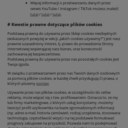
Więcej informacji o przetwarzaniu danych przez
serwis YouTube / Instagram / TikTok możesz znaleźć
tutaj
/
tutaj
/
tutaj
.
# Kwestie prawne dotyczące plików cookies
Podstawą prawną do używania przez Sklep cookies niezbędnych
(wskazanych powyżej w sekcji „Jakich cookies używamy?”) jest nasz
prawnie uzasadniony interes, tj. prawo do prowadzenia Strony
Internetowej wspierającej nasz biznes, oraz konieczność
zachowania jej bezpieczeństwa.
Podstawą prawną do używania przez nas pozostałych cookies jest
Twoja zgoda.
W związku z przetwarzaniem przez nas Twoich danych osobowych
za pomocą plików cookies, w każdej chwili przysługują Ci prawa, o
których piszemy
poniżej
.
Używanie przez nas plików cookies, w szczególności do celów
reklamy, może wiązać się z tzw. profilowaniem. Oznacza to, że my
lub firmy marketingowe, z których usług korzystamy, możemy
tworzyć profil użytkownika na bazie zgromadzonych informacji
(np. adres e-mail, historia zamówień, rodzaj urządzenia, stosowana
technologia, częstotliwość wizyt) i na tej podstawie formułować
prognozy zakupowe na przyszłość. Pozwala nam to podejmować