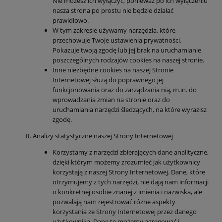
Nie możesz ich wyłączyć, ponieważ po ich wyłączeniu
nasza strona po prostu nie będzie działać
prawidłowo.
W tym zakresie używamy narzędzia, które
przechowuje Twoje ustawienia prywatności.
Pokazuje twoją zgodę lub jej brak na uruchamianie
poszczególnych rodzajów cookies na naszej stronie.
Inne niezbędne cookies na naszej Stronie
Internetowej służą do poprawnego jej
funkcjonowania oraz do zarządzania nią, m.in. do
wprowadzania zmian na stronie oraz do
uruchamiania narzędzi śledzących, na które wyrazisz
zgodę.
Analizy statystyczne naszej Strony Internetowej
Korzystamy z narzędzi zbierających dane analityczne,
dzięki którym możemy zrozumieć jak użytkownicy
korzystają z naszej Strony Internetowej. Dane, które
otrzymujemy z tych narzędzi, nie dają nam informacji
o konkretnej osobie znanej z imienia i nazwiska, ale
pozwalają nam rejestrować różne aspekty
korzystania ze Strony Internetowej przez danego
użytkownika. Dane te możemy agregować i