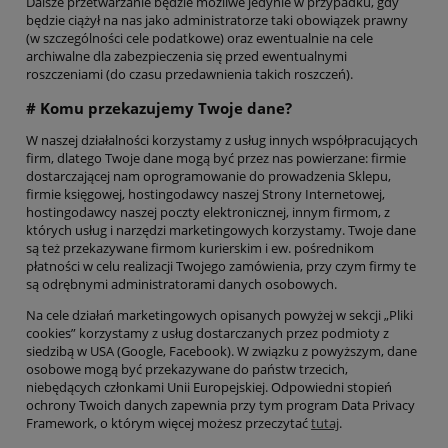
Dalsze przetwarzanie będzie możliwe jedynie w przypadku, gdy
będzie ciążył na nas jako administratorze taki obowiązek prawny
(w szczególności cele podatkowe) oraz ewentualnie na cele
archiwalne dla zabezpieczenia się przed ewentualnymi
roszczeniami (do czasu przedawnienia takich roszczeń).
# Komu przekazujemy Twoje dane?
W naszej działalności korzystamy z usług innych współpracujących
firm, dlatego Twoje dane mogą być przez nas powierzane: firmie
dostarczającej nam oprogramowanie do prowadzenia Sklepu,
firmie księgowej, hostingodawcy naszej Strony Internetowej,
hostingodawcy naszej poczty elektronicznej, innym firmom, z
których usług i narzędzi marketingowych korzystamy. Twoje dane
są też przekazywane firmom kurierskim i ew. pośrednikom
płatności w celu realizacji Twojego zamówienia, przy czym firmy te
są odrębnymi administratorami danych osobowych.
Na cele działań marketingowych opisanych powyżej w sekcji „Pliki
cookies” korzystamy z usług dostarczanych przez podmioty z
siedzibą w USA (Google, Facebook). W związku z powyższym, dane
osobowe mogą być przekazywane do państw trzecich,
niebędących członkami Unii Europejskiej. Odpowiedni stopień
ochrony Twoich danych zapewnia przy tym program Data Privacy
Framework, o którym więcej możesz przeczytać
tutaj
.