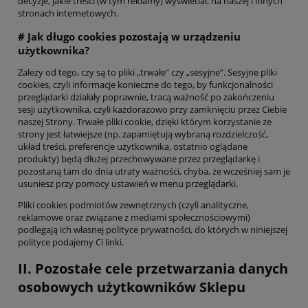
decyzje, jakie treści (w tym reklamy) wyświetlać na naszej i innych
stronach internetowych.
# Jak długo cookies pozostają w urządzeniu
użytkownika?
Zależy od tego, czy są to pliki „trwałe” czy „sesyjne”. Sesyjne pliki
cookies, czyli informacje konieczne do tego, by funkcjonalności
przeglądarki działały poprawnie, tracą ważność po zakończeniu
sesji użytkownika, czyli każdorazowo przy zamknięciu przez Ciebie
naszej Strony. Trwałe pliki cookie, dzięki którym korzystanie ze
strony jest łatwiejsze (np. zapamiętują wybraną rozdzielczość,
układ treści, preferencje użytkownika, ostatnio oglądane
produkty) będą dłużej przechowywane przez przeglądarkę i
pozostaną tam do dnia utraty ważności, chyba, że wcześniej sam je
usuniesz przy pomocy ustawień w menu przeglądarki.
Pliki cookies podmiotów zewnętrznych (czyli analityczne,
reklamowe oraz związane z mediami społecznościowymi)
podlegają ich własnej polityce prywatności, do których w niniejszej
polityce podajemy Ci linki.
II. Pozostałe cele przetwarzania danych
osobowych użytkowników Sklepu