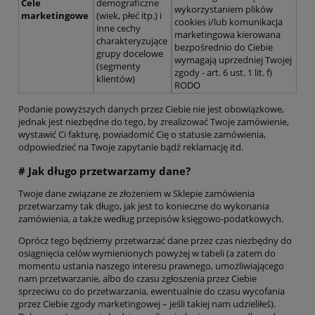
Cele
demograficzne
wykorzystaniem plików
marketingowe
(wiek, płeć itp.) i
cookies i/lub komunikacja
inne cechy
marketingowa kierowana
charakteryzujące
bezpośrednio do Ciebie
grupy docelowe
wymagają uprzedniej Twojej
(segmenty
zgody - art. 6 ust. 1 lit. f)
klientów)
RODO
Podanie powyższych danych przez Ciebie nie jest obowiązkowe,
jednak jest niezbędne do tego, by zrealizować Twoje zamówienie,
wystawić Ci fakturę, powiadomić Cię o statusie zamówienia,
odpowiedzieć na Twoje zapytanie bądź reklamację itd.
# Jak długo przetwarzamy dane?
Twoje dane związane ze złożeniem w Sklepie zamówienia
przetwarzamy tak długo, jak jest to konieczne do wykonania
zamówienia, a także według przepisów księgowo-podatkowych.
Oprócz tego będziemy przetwarzać dane przez czas niezbędny do
osiągnięcia celów wymienionych powyżej w tabeli (a zatem do
momentu ustania naszego interesu prawnego, umożliwiającego
nam przetwarzanie, albo do czasu zgłoszenia przez Ciebie
sprzeciwu co do przetwarzania, ewentualnie do czasu wycofania
przez Ciebie zgody marketingowej – jeśli takiej nam udzieliłeś).