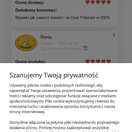
Ocena dostawy:
Dodatkowy komentarz:
Wypieki jak zawsze świeże i na czas Polecam w 100%
Renia
Dodano: 2025-11-21
Opinia zweryfikowana
Ocena produktu:
Ocena dostawy:
Szanujemy Twoją prywatność
Dodatkowy komentarz:
Pieczywo świeże i pyszne, dostarczone zawsze zgodnie
Używamy plików cookie i podobnych technologii, aby
z zamówieniem i na deklarowany czas, zapakowane
zapamiętać Twoje ustawienia, prezentować spersonalizowane
solidnie- również adekwatnie do pogody. Bardzo
treści i reklamy oraz udostępniać funkcje związane z mediami
polecam!!!
społecznościowymi. Pliki cookie wykorzystujemy również do
mierzenia ruchu i analizowania sposobu korzystania z naszej
strony internetowej.
Więcej opinii
Domyślnie włączone są jedynie pliki niezbędne do poprawnego
działania strony. Poniżej możesz zaakceptować wszystkie