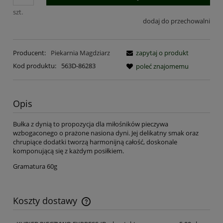
szt.
dodaj do przechowalni
Producent:
Piekarnia Magdziarz
zapytaj o produkt
Kod produktu:
563D-86283
poleć znajomemu
Opis
Bułka z dynią to propozycja dla miłośników pieczywa
wzbogaconego o prażone nasiona dyni. Jej delikatny smak oraz
chrupiące dodatki tworzą harmonijną całość, doskonale
komponującą się z każdym posiłkiem.
Gramatura 60g
Koszty dostawy
Cena nie zawiera ewentualnych kosztów płatności